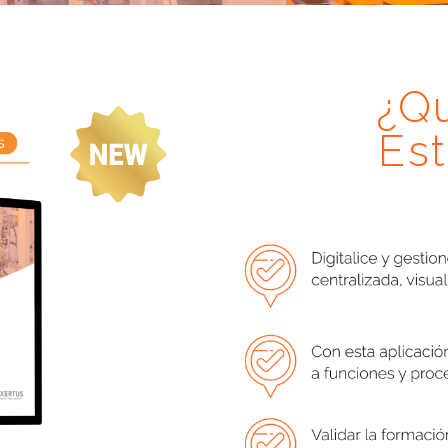
¿Q
Es