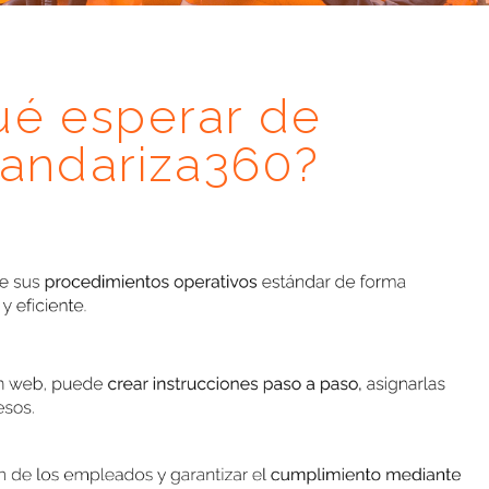
ué esperar de
tandariza360?